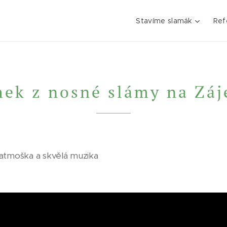
Stavíme slamák
Ref
ek z nosné slámy na Záj
 atmoška a skvělá muzika