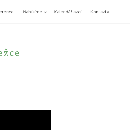
erence
Nabízíme
Kalendář akcí
Kontakty
ežce