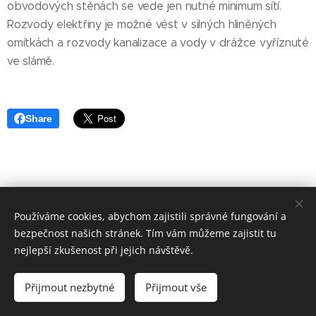
obvodových stěnách se vede jen nutné minimum sítí.
Rozvody elektřiny je možné vést v silných hliněných
omítkách a rozvody kanalizace a vody v drážce vyříznuté
ve slámě.
Share
Používáme cookies, abychom zajistili správné fungování a
Copyrights jsou brzdou pokroku. Vše zde je k volnému šíření.
bezpečnost našich stránek. Tím vám můžeme zajistit tu
Jen prosíme o uvádění autorů. |
Ochrana soukromí
nejlepší zkušenost při jejich návštěvě.
Facebook
| E-mail:
danielgrmela@slamak.info
| Vytvořeno
službou
Webnode
Přijmout nezbytné
Přijmout vše
Cookies