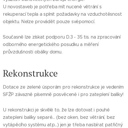
U novostaveb je potřeba mít nucené větrání s
rekuperací tepla a splnit požadavky na vzduchotěsnost
objektu. Nelze provádět pouze svépomocí.
Současně lze získat podporu D.3 - 35 tis. na zpracování
odborného energetického posudku a měření
průvzdušnosti obálky domu.
Rekonstrukce
Dotace ze zelené úsporám pro rekonstrukce je vedením
SFŽP závazně písemně posvěcené i pro zateplení balíky!
U rekonstrukci je skvělé to, že lze dotovat i pouhé
zatepleni balíky separé... (bez oken, bez větrání, bez
vytápěcího systému atp...) jen je třeba nasbírat patřičný