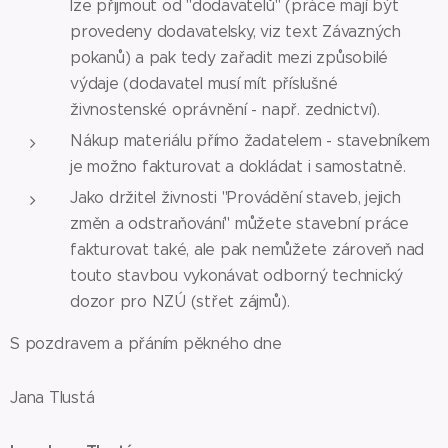
lze přijmout od "dodavatelů" (práce mají být
provedeny dodavatelsky, viz text Závazných
pokanů) a pak tedy zařadit mezi způsobilé
výdaje (dodavatel musí mít příslušné
živnostenské oprávnění - např. zednictví).
Nákup materiálu přímo žadatelem - stavebníkem
je možno fakturovat a dokládat i samostatně.
Jako držitel živnosti "Provádění staveb, jejich
změn a odstraňování" můžete stavební práce
fakturovat také, ale pak nemůžete zároveň nad
touto stavbou vykonávat odborný technický
dozor pro NZÚ (střet zájmů).
S pozdravem a přáním pěkného dne
Jana Tlustá