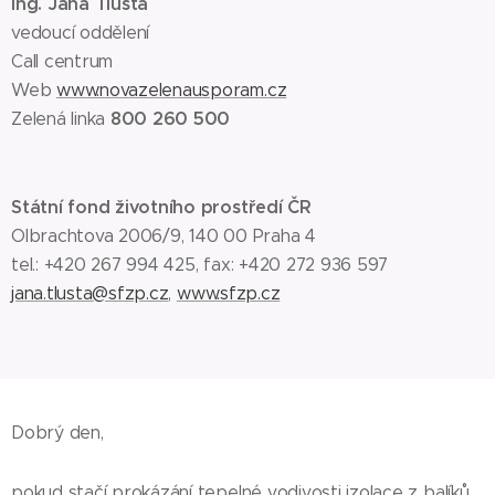
Ing. Jana Tlustá
vedoucí oddělení
Call centrum
Web
www.novazelenausporam.cz
800 260 500
Zelená linka
Státní fond životního prostředí ČR
Olbrachtova 2006/9, 140 00 Praha 4
tel.: +420 267 994 425, fax: +420 272 936 597
jana.tlusta@sfzp.cz
,
www.sfzp.cz
Dobrý den,
pokud stačí prokázání tepelné vodivosti izolace z balíků,