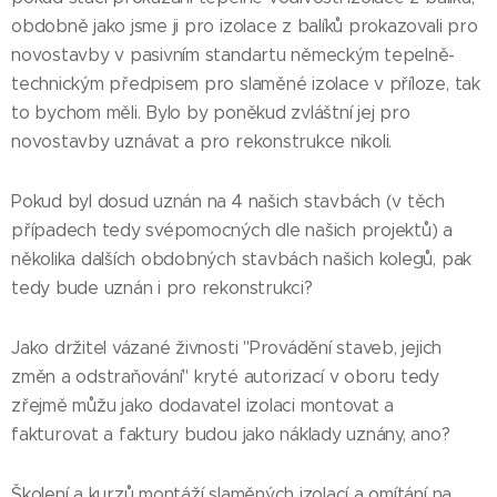
obdobně jako jsme ji pro izolace z balíků prokazovali pro
novostavby v pasivním standartu německým tepelně-
technickým předpisem pro slaměné izolace v příloze, tak
to bychom měli. Bylo by poněkud zvláštní jej pro
novostavby uznávat a pro rekonstrukce nikoli.
Pokud byl dosud uznán na 4 našich stavbách (v těch
případech tedy svépomocných dle našich projektů) a
několika dalších obdobných stavbách našich kolegů, pak
tedy bude uznán i pro rekonstrukci?
Jako držitel vázané živnosti "Provádění staveb, jejich
změn a odstraňování" kryté autorizací v oboru tedy
zřejmě můžu jako dodavatel izolaci montovat a
fakturovat a faktury budou jako náklady uznány, ano?
Školení a kurzů montáží slaměných izolací a omítání na