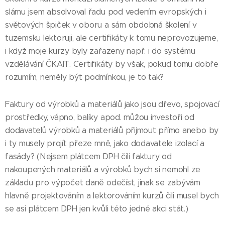
slámu jsem absolvoval řadu pod vedením evropských i
světových špiček v oboru a sám obdobná školení v
tuzemsku lektoruji, ale certifikáty k tomu neprovozujeme,
i když moje kurzy byly zařazeny např. i do systému
vzdělávání ČKAIT. Certifikáty by však, pokud tomu dobře
rozumím, neměly být podmínkou, je to tak?
Faktury od výrobků a materiálů jako jsou dřevo, spojovací
prostředky, vápno, balíky apod. můžou investoři od
dodavatelů výrobků a materiálů přijmout přímo anebo by
i ty musely projít přeze mně, jako dodavatele izolací a
fasády? (Nejsem plátcem DPH čili faktury od
nakoupených materiálů a výrobků bych si nemohl ze
základu pro výpočet daně odečíst, jinak se zabývám
hlavně projektováním a lektorováním kurzů čili musel bych
se asi plátcem DPH jen kvůli této jedné akci stát.)