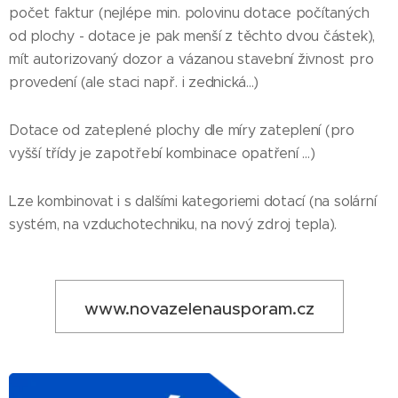
počet faktur (nejlépe min. polovinu dotace počítaných
od plochy - dotace je pak menší z těchto dvou částek),
mít autorizovaný dozor a vázanou stavební živnost pro
provedení (ale staci např. i zednická...)
Dotace od zateplené plochy dle míry zateplení (pro
vyšší třídy je zapotřebí kombinace opatření ...)
Lze kombinovat i s dalšími kategoriemi dotací (na solární
systém, na vzduchotechniku, na nový zdroj tepla).
www.novazelenausporam.cz