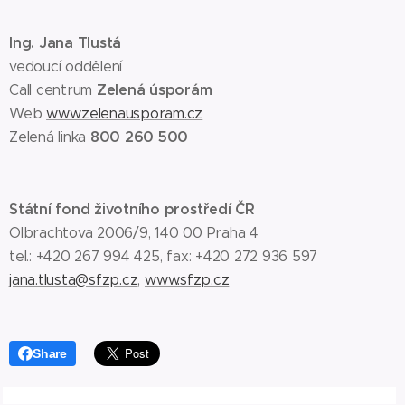
Ing. Jana Tlustá
vedoucí oddělení
Zelená úsporám
Call centrum
Web
www.zelenausporam.cz
800 260 500
Zelená linka
Státní fond životního prostředí ČR
Olbrachtova 2006/9, 140 00 Praha 4
tel.: +420 267 994 425, fax: +420 272 936 597
jana.tlusta@sfzp.cz
,
www.sfzp.cz
Share