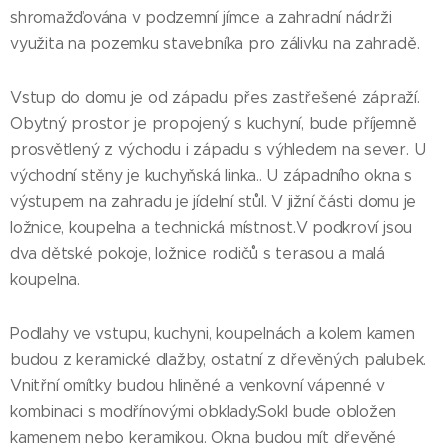
shromažďována v podzemní jímce a zahradní nádrži
využita na pozemku stavebníka pro zálivku na zahradě.
Vstup do domu je od západu přes zastřešené zápraží.
Obytný prostor je propojený s kuchyní, bude příjemně
prosvětlený z východu i západu s výhledem na sever. U
východní stěny je kuchyňská linka.. U západního okna s
výstupem na zahradu je jídelní stůl. V jižní části domu je
ložnice, koupelna a technická místnost.V podkroví jsou
dva dětské pokoje, ložnice rodičů s terasou a malá
koupelna.
Podlahy ve vstupu, kuchyni, koupelnách a kolem kamen
budou z keramické dlažby, ostatní z dřevěných palubek.
Vnitřní omítky budou hliněné a venkovní vápenné v
kombinaci s modřínovými obklady.Sokl bude obložen
kamenem nebo keramikou. Okna budou mít dřevěné