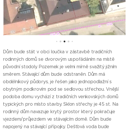
Dům bude stát v obci loučka v zástavbě tradičních
rodinných domů se dvorovým uspořádáním na místě
původní stodoly. Pozemek je velmi mírně svažitý jižním
směrem. Stávající dům bude odstraněn. Dům má
obdélníkový půdorys, je řešen jako jednopodlažní s
obytným podkrovím pod se sedlovou střechou. Vnější
podoba domu vychází z tradičních venkovských domů
typických pro místo stavby. Sklon střechy je 45 st. Na
rodinný dům navazuje krytý prostor který pokračuje
vjezdem/průjezdem ve stávajícím domě. Dům bude
napojený na stávající přípojky. Dešťová voda bude