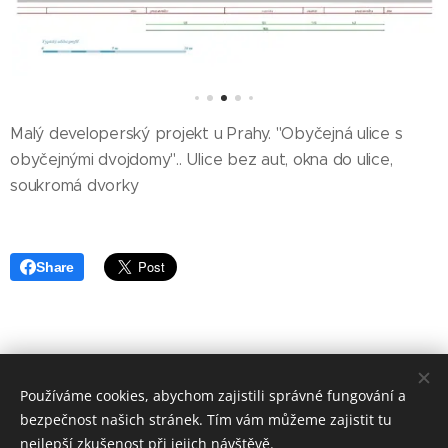
Malý developerský projekt u Prahy. "Obyčejná ulice s
obyčejnými dvojdomy".. Ulice bez aut, okna do ulice,
soukromá dvorky
Share
Používáme cookies, abychom zajistili správné fungování a
Copyrights jsou brzdou pokroku. Vše zde je k volnému šíření.
bezpečnost našich stránek. Tím vám můžeme zajistit tu
Jen prosíme o uvádění autorů. |
Ochrana soukromí
nejlepší zkušenost při jejich návštěvě.