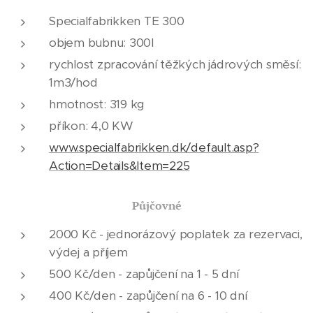
Specialfabrikken TE 300
objem bubnu: 300l
rychlost zpracování těžkých jádrových směsí:
1m3/hod
hmotnost: 319 kg
příkon: 4,0 KW
www.specialfabrikken.dk/default.asp?
Action=Details&Item=225
Půjčovné
2000 Kč - jednorázový poplatek za rezervaci,
výdej a příjem
500 Kč/den - zapůjčení na 1 - 5 dní
400 Kč/den - zapůjčení na 6 - 10 dní