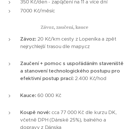
350 Kč/den - zapůjčení na 11 a více dní
7000 Kč/měsíc
Závoz, zaučení, kauce
Závoz:
20 Kč/km cesty z Lopeníka a zpět
nejrychlejší trasou dle mapy.cz
Zaučení + pomoc s uspořádáním staveniště
a stanovení technologického postupu pro
efektivní postup prací:
2.400 Kč/hod
Kauce:
60 000 Kč
Koupě nové:
cca
77 000 Kč dle kurzu DK,
včetně DPH (Dánské 25%), balného a
dopravy z Dánska