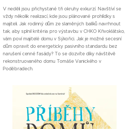
V neděli jsou přichystané tři okruhy exkurzí. Navštíví se
vždy několik realizací, kde jsou plánované prohlídky s
majiteli. Jak rodinný dům ze slaměných balíků navrhnout
tak, aby splnil kritéria pro výstavbu v CHKO Křivoklátsko,
vám poví majitelé domu v Sýkořici. Jak je možné secesní
dům opravit do energeticky pasivního standardu bez
narušení cenné fasády? To se dozvíte díky návštěvě
rekonstruovaného domu Tomáše Vanického v
Poděbradech.