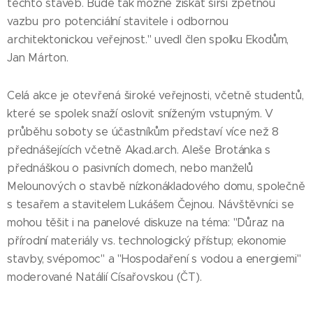
těchto staveb. Bude tak možné získat širší zpětnou
vazbu pro potenciální stavitele i odbornou
architektonickou veřejnost." uvedl člen spolku Ekodům,
Jan Márton.
Celá akce je otevřená široké veřejnosti, včetně studentů,
které se spolek snaží oslovit sníženým vstupným. V
průběhu soboty se účastníkům představí více než 8
přednášejících včetně Akad.arch. Aleše Brotánka s
přednáškou o pasivních domech, nebo manželů
Melounových o stavbě nízkonákladového domu, společně
s tesařem a stavitelem Lukášem Čejnou. Návštěvníci se
mohou těšit i na panelové diskuze na téma: "Důraz na
přírodní materiály vs. technologický přístup; ekonomie
stavby, svépomoc" a "Hospodaření s vodou a energiemi"
moderované Natálií Císařovskou (ČT).