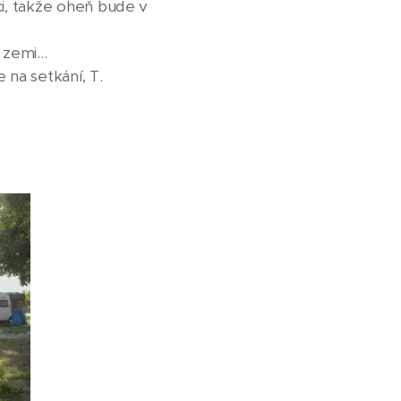
i, takže oheň bude v
 zemi...
 na setkání, T.