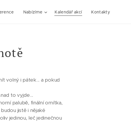
erence
Nabízíme
Kalendář akcí
Kontakty
hotě
t volný i pátek... a pokud
nad to vyjde...
rní palubě, finální omítka,
udou jistě i nějaké
liv jedinou, leč jedinečnou