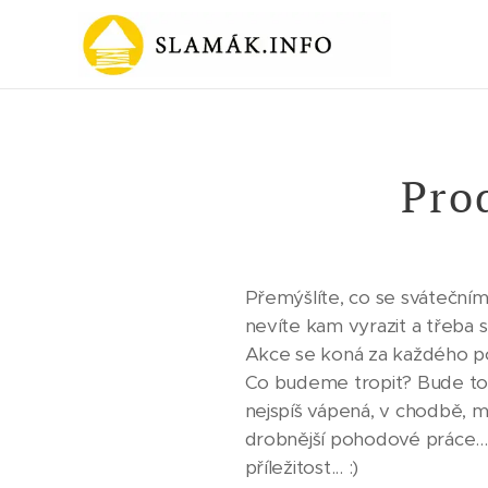
Pro
Přemýšlíte, co se svátečním 
nevíte kam vyrazit a třeba sp
Akce se koná za každého poč
Co budeme tropit? Bude to t
nejspíš vápená, v chodbě, 
drobnější pohodové práce... 
příležitost... :)