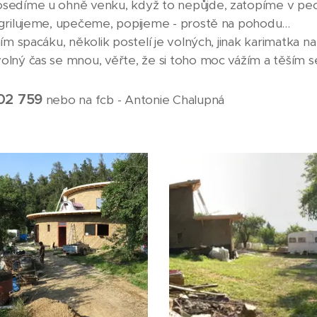
sedíme u ohně venku, když to nepůjde, zatopíme v pec
grilujeme, upečeme, popijeme - prostě na pohodu...
ím spacáku, několik postelí je volných, jinak karimatka na
lný čas se mnou, věřte, že si toho moc vážím a těším se
02 759
nebo na fcb - Antonie Chalupná