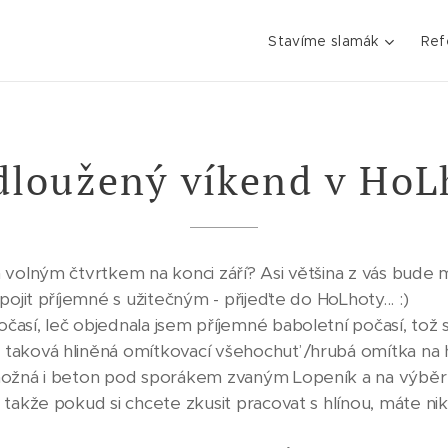
Stavíme slamák
Ref
dloužený víkend v HoL
volným čtvrtkem na konci září? Asi většina z vás bude mí
ojit příjemné s užitečným - přijeďte do HoLhoty... :)
así, leč objednala jsem příjemné baboletní počasí, tož s
aková hliněná omítkovací všehochuť /hrubá omítka na ho
možná i beton pod sporákem zvaným Lopeník a na výběr b
takže pokud si chcete zkusit pracovat s hlínou, máte niko