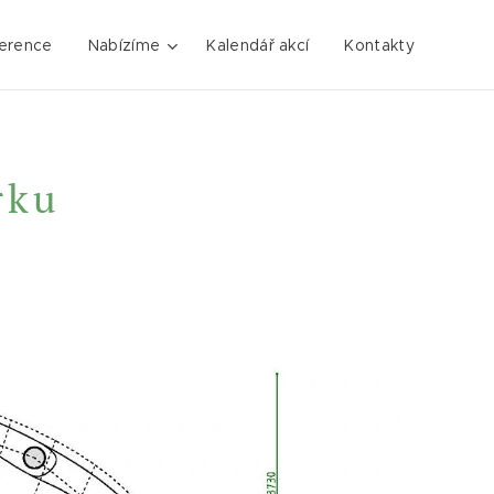
erence
Nabízíme
Kalendář akcí
Kontakty
rku