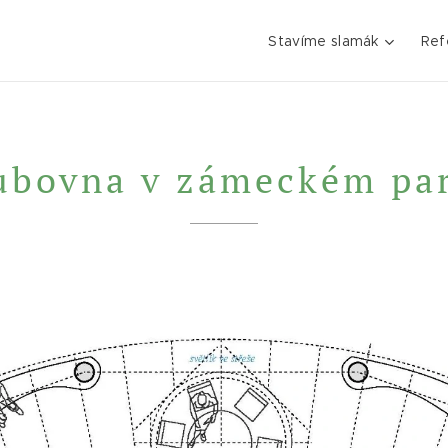
Stavíme slamák
Ref
ubovna v zámeckém pa