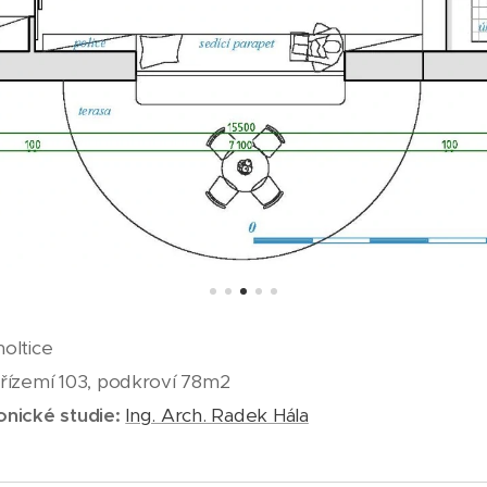
oltice
řízemí 103, podkroví 78m2
onické studie:
Ing. Arch. Radek Hála