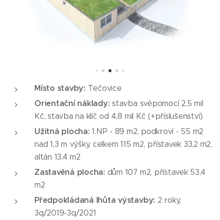
Místo stavby:
Tečovice
Orientační náklady:
stavba svépomocí 2,5 mil
Kč, stavba na klíč od 4,8 mil Kč (+příslušenství)
Užitná plocha:
1.NP - 89 m2, podkroví - 55 m2
nad 1,3 m výšky, celkem 115 m2, přístavek 33,2 m2,
altán 13,4 m2
Zastavěná plocha:
dům 107 m2, přístavek 53,4
m2
Předpokládaná lhůta výstavby:
2 roky,
3q/2019-3q/2021