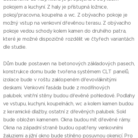
pokojem a kuchyní. Z haly je přístupná ložnice,
pokoj/pracovna, koupelna a wc. Z obývacího pokoje je
možný vstup na venkovní dřevěnou terasu. Z obývacího
pokoje vedou schody kolem kamen do druhého patra,
které je možné dispozičně rozdělit ve čtyřech variantách
dle studie.
Dům bude postaven na betonových základových pasech,
konstrukce domu bude tvořena systémem CLT panelů,
izolace bude v roštu zaklopeném dřevovláknitými
deskami. Venkovní fasáda bude z modřínových
palubek, vnitřní stěny budou dřevěné pohledové. Podlahy
ve vstupu, kuchyni, koupelnách, wc a kolem kamen budou
z keramické dlažby, ostatní z dřevěných palubek. Sokl
bude obložen kamenem. Okna budou mít dřevěné rámy.
Okna na západní straně budou opatřeny venkovními
žaluziemi a jižní okno bude stíněno posuvnou okenicí. Pro