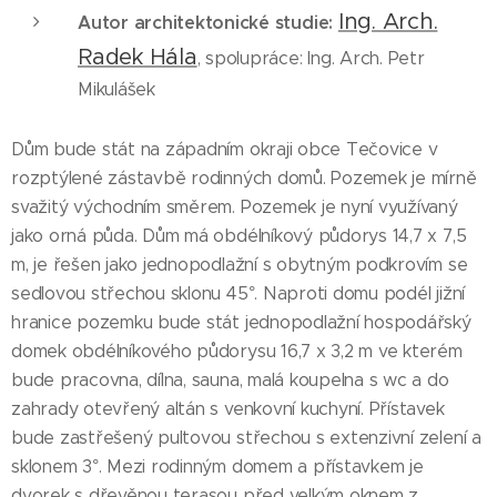
Ing. Arch.
Autor architektonické studie:
Radek Hála
, spolupráce: Ing. Arch. Petr
Mikulášek
Dům bude stát na západním okraji obce Tečovice v
rozptýlené zástavbě rodinných domů. Pozemek je mírně
svažitý východním směrem. Pozemek je nyní využívaný
jako orná půda. Dům má obdélníkový půdorys 14,7 x 7,5
m, je řešen jako jednopodlažní s obytným podkrovím se
sedlovou střechou sklonu 45°. Naproti domu podél jižní
hranice pozemku bude stát jednopodlažní hospodářský
domek obdélníkového půdorysu 16,7 x 3,2 m ve kterém
bude pracovna, dílna, sauna, malá koupelna s wc a do
zahrady otevřený altán s venkovní kuchyní. Přístavek
bude zastřešený pultovou střechou s extenzivní zelení a
sklonem 3°. Mezi rodinným domem a přístavkem je
dvorek s dřevěnou terasou před velkým oknem z