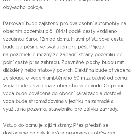
obývacího pokoje.
Parkování bude zajištěno pro dva osobní automobily na
obecním pozemku p.č. 1814/1 podél cesty vzdáleno
vzdušnou čarou 12m od domu. Hlavní přístupová cesta
bude po pěšině ve svahu jen pro pěší. Příjezd
na pozemek je možný ze západní strany pozemku po
polní cestě přes zahradu. Zpevněné plochy budou mít
dlážděný nebo mlatový povrch. Elektřina bude přivedena
ze sloupu el.vedení umístěného 50 m západně od domu.
Voda bude přivedena z obecního vodovodu. Odpadní
voda bude odváděna do obecní kanalizace a dešťová
voda bude shromažďována v jezírku na zahradě a
využita na pozemku stavebníka pro zálivku zahrady.
Vstup do domu je z jižní strany. Přes předsíň se
dostaneme do haly, která je propojena s obývacím