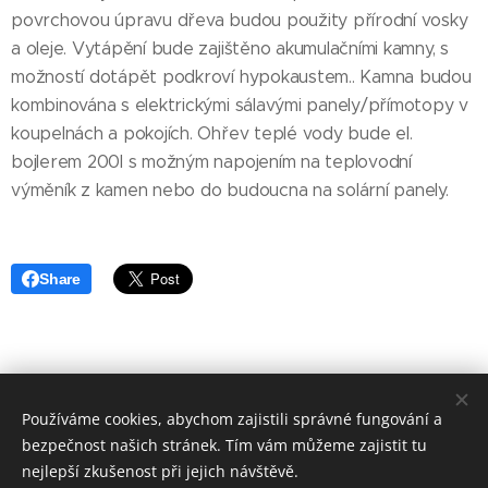
povrchovou úpravu dřeva budou použity přírodní vosky
a oleje. Vytápění bude zajištěno akumulačními kamny, s
možností dotápět podkroví hypokaustem.. Kamna budou
kombinována s elektrickými sálavými panely/přímotopy v
koupelnách a pokojích. Ohřev teplé vody bude el.
bojlerem 200l s možným napojením na teplovodní
výměník z kamen nebo do budoucna na solární panely.
Share
Používáme cookies, abychom zajistili správné fungování a
Copyrights jsou brzdou pokroku. Vše zde je k volnému šíření.
bezpečnost našich stránek. Tím vám můžeme zajistit tu
Jen prosíme o uvádění autorů. |
Ochrana soukromí
nejlepší zkušenost při jejich návštěvě.
Facebook
| E-mail:
danielgrmela@slamak.info
| Vytvořeno